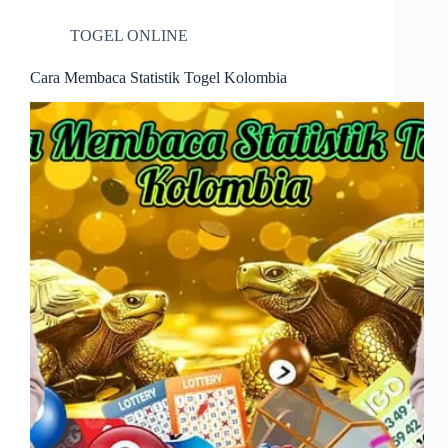
TOGEL ONLINE
Cara Membaca Statistik Togel Kolombia