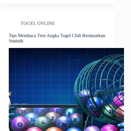
TOGEL ONLINE
Tips Membaca Tren Angka Togel Chili Berdasarkan
Statistik