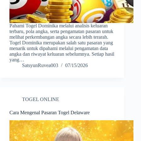
Pahami Togel Dominika melalui analisis keluaran
terbaru, pola angka, serta pengamatan pasaran untuk
melihat perkembangan angka secara lebih terarah.
Togel Dominika merupakan salah satu pasaran yang
menarik untuk dipahami melalui pengamatan data
angka dan riwayat keluaran sebelumnya. Setiap hasil
yang…
SatsyunRuvea003
07/15/2026
TOGEL ONLINE
Cara Mengenal Pasaran Togel Delaware