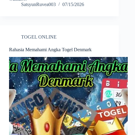
SatsyunRuvea003
07/15/2026
TOGEL ONLINE
Rahasia Memahami Angka Togel Denmark