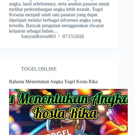
angka, hasil sebelumnya, serta analisis pasaran untuk
melihat perkembangan angka lebih terarah. Togel
Kroasia menjadi salah satu pasaran yang dapat
dipelajari melalui berbagai informasi angka yang
tersedia. Banyak pengamat menggunakan riwayat
keluaran sebagai bahan…
SatsyunRuvea003
07/15/2026
TOGEL ONLINE
Rahasia Menentukan Angka Togel Kosta Rika