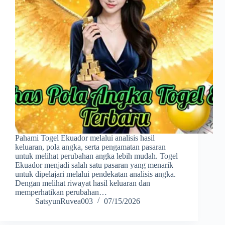
Pahami Togel Ekuador melalui analisis hasil
keluaran, pola angka, serta pengamatan pasaran
untuk melihat perubahan angka lebih mudah. Togel
Ekuador menjadi salah satu pasaran yang menarik
untuk dipelajari melalui pendekatan analisis angka.
Dengan melihat riwayat hasil keluaran dan
memperhatikan perubahan…
SatsyunRuvea003
07/15/2026