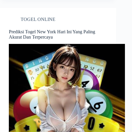
TOGEL ONLINE
Prediksi Togel New York Hari Ini Yang Paling
Akurat Dan Terpercaya