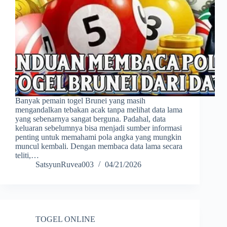
Banyak pemain togel Brunei yang masih
mengandalkan tebakan acak tanpa melihat data lama
yang sebenarnya sangat berguna. Padahal, data
keluaran sebelumnya bisa menjadi sumber informasi
penting untuk memahami pola angka yang mungkin
muncul kembali. Dengan membaca data lama secara
teliti,…
SatsyunRuvea003
04/21/2026
TOGEL ONLINE