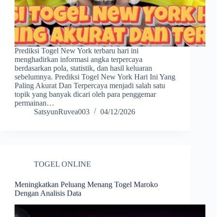
Prediksi Togel New York terbaru hari ini
menghadirkan informasi angka terpercaya
berdasarkan pola, statistik, dan hasil keluaran
sebelumnya. Prediksi Togel New York Hari Ini Yang
Paling Akurat Dan Terpercaya menjadi salah satu
topik yang banyak dicari oleh para penggemar
permainan…
SatsyunRuvea003
04/12/2026
TOGEL ONLINE
Meningkatkan Peluang Menang Togel Maroko
Dengan Analisis Data