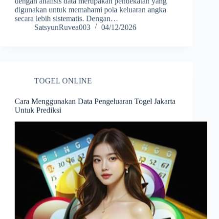
dengan analisis data merupakan pendekatan yang
digunakan untuk memahami pola keluaran angka
secara lebih sistematis. Dengan…
SatsyunRuvea003
04/12/2026
TOGEL ONLINE
Cara Menggunakan Data Pengeluaran Togel Jakarta
Untuk Prediksi