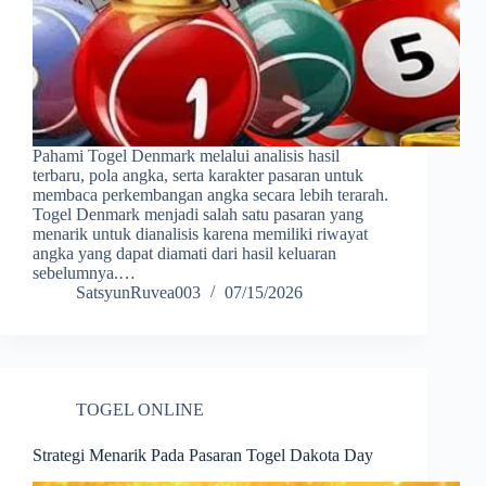
Pahami Togel Denmark melalui analisis hasil
terbaru, pola angka, serta karakter pasaran untuk
membaca perkembangan angka secara lebih terarah.
Togel Denmark menjadi salah satu pasaran yang
menarik untuk dianalisis karena memiliki riwayat
angka yang dapat diamati dari hasil keluaran
sebelumnya.…
SatsyunRuvea003
07/15/2026
TOGEL ONLINE
Strategi Menarik Pada Pasaran Togel Dakota Day