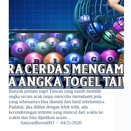
Banyak pemain togel Taiwan yang masih memilih
angka secara acak tanpa mencoba memahami pola
yang sebenarnya bisa diamati dari hasil sebelumnya.
Padahal, jika dilihat dengan lebih teliti, ada
kecenderungan tertentu yang muncul dari waktu ke
waktu dan bisa dijadikan acuan…
SatsyunRuvea003
04/21/2026