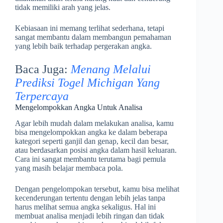
tidak memiliki arah yang jelas.
Kebiasaan ini memang terlihat sederhana, tetapi
sangat membantu dalam membangun pemahaman
yang lebih baik terhadap pergerakan angka.
Baca Juga:
Menang Melalui
Prediksi Togel Michigan Yang
Terpercaya
Mengelompokkan Angka Untuk Analisa
Agar lebih mudah dalam melakukan analisa, kamu
bisa mengelompokkan angka ke dalam beberapa
kategori seperti ganjil dan genap, kecil dan besar,
atau berdasarkan posisi angka dalam hasil keluaran.
Cara ini sangat membantu terutama bagi pemula
yang masih belajar membaca pola.
Dengan pengelompokan tersebut, kamu bisa melihat
kecenderungan tertentu dengan lebih jelas tanpa
harus melihat semua angka sekaligus. Hal ini
membuat analisa menjadi lebih ringan dan tidak