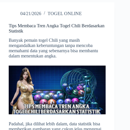
04/21/2026
TOGEL ONLINE
Tips Membaca Tren Angka Togel Chili Berdasarkan
Statistik
Banyak pemain togel Chili yang masih
mengandalkan keberuntungan tanpa mencoba
memahami data yang sebenarnya bisa membantu
dalam menentukan angka.
Padahal, jika dilihat lebih dalam, data statistik bisa
memberikan gambaran yang cukup jelas mengenai