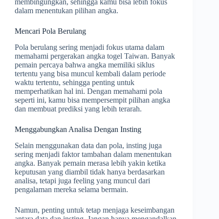
membingungkan, sehingga kamu bisa lebih fokus
dalam menentukan pilihan angka.
Mencari Pola Berulang
Pola berulang sering menjadi fokus utama dalam
memahami pergerakan angka togel Taiwan. Banyak
pemain percaya bahwa angka memiliki siklus
tertentu yang bisa muncul kembali dalam periode
waktu tertentu, sehingga penting untuk
memperhatikan hal ini. Dengan memahami pola
seperti ini, kamu bisa mempersempit pilihan angka
dan membuat prediksi yang lebih terarah.
Menggabungkan Analisa Dengan Insting
Selain menggunakan data dan pola, insting juga
sering menjadi faktor tambahan dalam menentukan
angka. Banyak pemain merasa lebih yakin ketika
keputusan yang diambil tidak hanya berdasarkan
analisa, tetapi juga feeling yang muncul dari
pengalaman mereka selama bermain.
Namun, penting untuk tetap menjaga keseimbangan
antara data dan insting. Jangan hanya mengandalkan