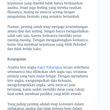
keputusan yang diambil tidak hanya berdasarkan
analisa, tetapi juga feeling yang mereka rasakan.
Biasanya, insting ini muncul seiring dengan
pengalaman bermain yang semakin bertambah.
Namun, penting untuk tetap menjaga keseimbangan
antara data dan insting. Jangan hanya mengandalkan
salah satu saja, karena keduanya memiliki peran
masing-masing. Dengan menggabungkan keduanya,
kamu bisa membuat keputusan yang lebih fleksibel
dan tidak terlalu kaku.
Kesimpulan
Analisa tren angka
togel Nikaragua
secara sederhana
sebenarnya bisa dilakukan oleh siapa saja, terutama
pemula yang baru mulai belajar. Dengan memahami
tren angka, mengumpulkan data keluaran,
mengelompokkan angka, serta mencari pola
berulang, kamu sudah memiliki dasar yang cukup
kuat untuk membuat prediksi yang lebih terarah.
Yang paling penting adalah tetap konsisten dalam
melakukan analisa dan tidak terburu-buru dalam