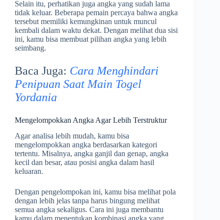
Selain itu, perhatikan juga angka yang sudah lama
tidak keluar. Beberapa pemain percaya bahwa angka
tersebut memiliki kemungkinan untuk muncul
kembali dalam waktu dekat. Dengan melihat dua sisi
ini, kamu bisa membuat pilihan angka yang lebih
seimbang.
Baca Juga:
Cara Menghindari
Penipuan Saat Main Togel
Yordania
Mengelompokkan Angka Agar Lebih Terstruktur
Agar analisa lebih mudah, kamu bisa
mengelompokkan angka berdasarkan kategori
tertentu. Misalnya, angka ganjil dan genap, angka
kecil dan besar, atau posisi angka dalam hasil
keluaran.
Dengan pengelompokan ini, kamu bisa melihat pola
dengan lebih jelas tanpa harus bingung melihat
semua angka sekaligus. Cara ini juga membantu
kamu dalam menentukan kombinasi angka yang