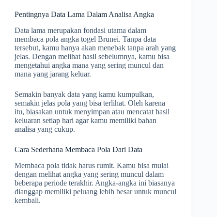
Pentingnya Data Lama Dalam Analisa Angka
Data lama merupakan fondasi utama dalam
membaca pola angka togel Brunei. Tanpa data
tersebut, kamu hanya akan menebak tanpa arah yang
jelas. Dengan melihat hasil sebelumnya, kamu bisa
mengetahui angka mana yang sering muncul dan
mana yang jarang keluar.
Semakin banyak data yang kamu kumpulkan,
semakin jelas pola yang bisa terlihat. Oleh karena
itu, biasakan untuk menyimpan atau mencatat hasil
keluaran setiap hari agar kamu memiliki bahan
analisa yang cukup.
Cara Sederhana Membaca Pola Dari Data
Membaca pola tidak harus rumit. Kamu bisa mulai
dengan melihat angka yang sering muncul dalam
beberapa periode terakhir. Angka-angka ini biasanya
dianggap memiliki peluang lebih besar untuk muncul
kembali.