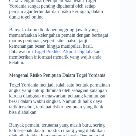
Cara Menghindari Penipuan Saat Main Togel
Yordania sangat penting dipahami oleh setiap
pemain agar terhindar dari risiko kerugian, dalam
dunia togel online.
Banyak oknum tidak bertanggung jawab yang
memanfaatkan kelengahan pemain dengan berbagai
modus penipuan, seperti situs palsu, janji
kemenangan besar, hingga manipulasi hasil.
Dibawah ini
Togel Prediksi Akurat Digital
akan
memberikan informasi menarik yang wajib anda
ketahui.
Mengenal Risiko Penipuan Dalam Togel Yordania
Togel Yordania menjadi salah satu bentuk permainan
angka yang cukup diminati oleh sebagian kalangan
karena dianggap menawarkan peluang keuntungan
besar dalam waktu singkat. Namun di balik daya
tarik tersebut, terdapat risiko penipuan yang tidak
bisa diabaikan.
Banyak pemain, terutama yang masih baru, sering
kali terjebak dalam praktik curang yang dilakukan
oleh pihak tidak bertanggung jawab. Penipuan ini