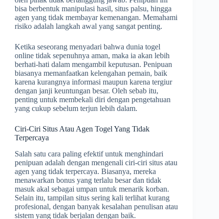
bisa berbentuk manipulasi hasil, situs palsu, hingga
agen yang tidak membayar kemenangan. Memahami
risiko adalah langkah awal yang sangat penting.
Ketika seseorang menyadari bahwa dunia togel
online tidak sepenuhnya aman, maka ia akan lebih
berhati-hati dalam mengambil keputusan. Penipuan
biasanya memanfaatkan kelengahan pemain, baik
karena kurangnya informasi maupun karena tergiur
dengan janji keuntungan besar. Oleh sebab itu,
penting untuk membekali diri dengan pengetahuan
yang cukup sebelum terjun lebih dalam.
Ciri-Ciri Situs Atau Agen Togel Yang Tidak
Terpercaya
Salah satu cara paling efektif untuk menghindari
penipuan adalah dengan mengenali ciri-ciri situs atau
agen yang tidak terpercaya. Biasanya, mereka
menawarkan bonus yang terlalu besar dan tidak
masuk akal sebagai umpan untuk menarik korban.
Selain itu, tampilan situs sering kali terlihat kurang
profesional, dengan banyak kesalahan penulisan atau
sistem yang tidak berjalan dengan baik.