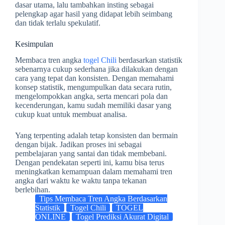
dasar utama, lalu tambahkan insting sebagai
pelengkap agar hasil yang didapat lebih seimbang
dan tidak terlalu spekulatif.
Kesimpulan
Membaca tren angka
togel Chili
berdasarkan statistik
sebenarnya cukup sederhana jika dilakukan dengan
cara yang tepat dan konsisten. Dengan memahami
konsep statistik, mengumpulkan data secara rutin,
mengelompokkan angka, serta mencari pola dan
kecenderungan, kamu sudah memiliki dasar yang
cukup kuat untuk membuat analisa.
Yang terpenting adalah tetap konsisten dan bermain
dengan bijak. Jadikan proses ini sebagai
pembelajaran yang santai dan tidak membebani.
Dengan pendekatan seperti ini, kamu bisa terus
meningkatkan kemampuan dalam memahami tren
angka dari waktu ke waktu tanpa tekanan
berlebihan.
Tips Membaca Tren Angka Berdasarkan
Statistik
Togel Chili
TOGEL
ONLINE
Togel Prediksi Akurat Digital