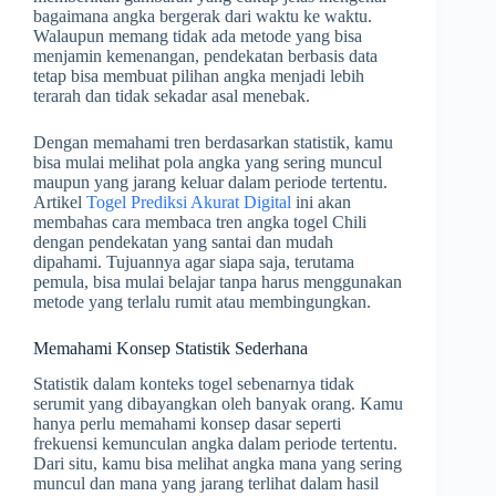
bagaimana angka bergerak dari waktu ke waktu.
Walaupun memang tidak ada metode yang bisa
menjamin kemenangan, pendekatan berbasis data
tetap bisa membuat pilihan angka menjadi lebih
terarah dan tidak sekadar asal menebak.
Dengan memahami tren berdasarkan statistik, kamu
bisa mulai melihat pola angka yang sering muncul
maupun yang jarang keluar dalam periode tertentu.
Artikel
Togel Prediksi Akurat Digital
ini akan
membahas cara membaca tren angka togel Chili
dengan pendekatan yang santai dan mudah
dipahami. Tujuannya agar siapa saja, terutama
pemula, bisa mulai belajar tanpa harus menggunakan
metode yang terlalu rumit atau membingungkan.
Memahami Konsep Statistik Sederhana
Statistik dalam konteks togel sebenarnya tidak
serumit yang dibayangkan oleh banyak orang. Kamu
hanya perlu memahami konsep dasar seperti
frekuensi kemunculan angka dalam periode tertentu.
Dari situ, kamu bisa melihat angka mana yang sering
muncul dan mana yang jarang terlihat dalam hasil